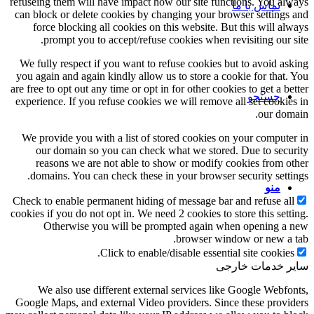
refuseing them will have impact how our site functions. You always
تماس با ما
can block or delete cookies by changing your browser settings and
force blocking all cookies on this website. But this will always
prompt you to accept/refuse cookies when revisiting our site.
We fully respect if you want to refuse cookies but to avoid asking
you again and again kindly allow us to store a cookie for that. You
are free to opt out any time or opt in for other cookies to get a better
جستجو
experience. If you refuse cookies we will remove all set cookies in
our domain.
We provide you with a list of stored cookies on your computer in
our domain so you can check what we stored. Due to security
reasons we are not able to show or modify cookies from other
domains. You can check these in your browser security settings.
منو
Check to enable permanent hiding of message bar and refuse all
cookies if you do not opt in. We need 2 cookies to store this setting.
Otherwise you will be prompted again when opening a new
browser window or new a tab.
Click to enable/disable essential site cookies.
سایر خدمات خارجی
We also use different external services like Google Webfonts,
Google Maps, and external Video providers. Since these providers