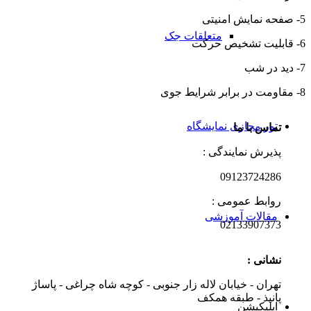
5- صفحه نمایش امنیتی
متعلقات جک
6- قابلیت تشخیص حرکت
7- دید در شب
8- مقاومت در برابر شرایط جوی
تور مجازی نمایشگاه
تماس با ما
پذیرش نمایندگی :
09123724286
روابط عمومی :
مقالات آموزشی
02133907373
نشانی :
تهران - خیابان لاله زار جنوبی - کوچه شاه چراغی - پاساژ
پانیذ - طبقه همکف
اپلیکیشن