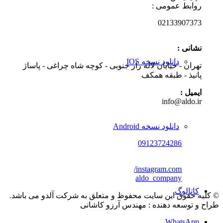
روابط عمومی :
02133907373
نشانی :
دانلود نسخه IOS
تهران - خیابان لاله زار جنوبی - کوچه شاه چراغی - پاساژ
پانیذ - طبقه همکف
ایمیل :
info@aldo.ir
دانلود نسخه Android
09123724286
instagram.com/
aldo_company
کاتالوگ
© کلیه حقوق این سایت محفوظ و متعلق به شرکت آلدو می باشد.
طراح و توسعه دهنده : مهندس آرزو کاشانی
WhatsApp