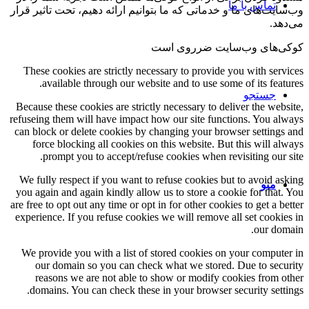
تماس با ما
وب‌سایت‌های ما و خدماتی که ما بتوانیم ارائه دهیم، تحت تاثیر قرار
می‌دهد.
کوکی‌های وب‌سایت ضرروی است
These cookies are strictly necessary to provide you with services
available through our website and to use some of its features.
جستجو
Because these cookies are strictly necessary to deliver the website,
refuseing them will have impact how our site functions. You always
can block or delete cookies by changing your browser settings and
force blocking all cookies on this website. But this will always
prompt you to accept/refuse cookies when revisiting our site.
We fully respect if you want to refuse cookies but to avoid asking
منو
you again and again kindly allow us to store a cookie for that. You
are free to opt out any time or opt in for other cookies to get a better
experience. If you refuse cookies we will remove all set cookies in
our domain.
We provide you with a list of stored cookies on your computer in
our domain so you can check what we stored. Due to security
reasons we are not able to show or modify cookies from other
domains. You can check these in your browser security settings.