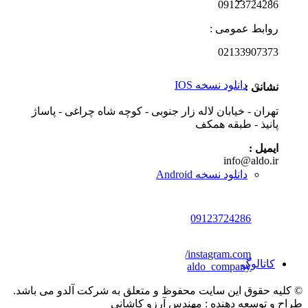
0912372
ط عمومی :
0213390
دانلود نسخه IOS
ی :
 - خیابان لاله زار جنوبی - کوچه شاه چراغی - پاساژ
ذ - طبقه همکف
 :
info@al
دانلود نسخه Android
09123724286
instagram.com/
لوگ
aldo_company
وق این سایت محفوظ و متعلق به شرکت آلدو می باشد.
سعه دهنده : مهندس آرزو کاشانی