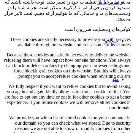
برخی از تنظیمات خود را تغییر دهید. توجه داشته باشید که
 با ما
ن برخی از انواع کوکی‌ها ممکن است تجربه شما را در
ی ما و خدماتی که ما بتوانیم ارائه دهیم، تحت تاثیر قرار
 وب‌سایت ضرروی است
These cookies are strictly necessary to provide you wit
جو
available through our website and to use some of it
Because these cookies are strictly necessary to deliver t
refuseing them will have impact how our site functions. 
can block or delete cookies by changing your browser se
force blocking all cookies on this website. But this 
prompt you to accept/refuse cookies when revisitin
We fully respect if you want to refuse cookies but to av
you again and again kindly allow us to store a cookie for
are free to opt out any time or opt in for other cookies to g
experience. If you refuse cookies we will remove all set 
o
We provide you with a list of stored cookies on your c
our domain so you can check what we stored. Due t
reasons we are not able to show or modify cookies 