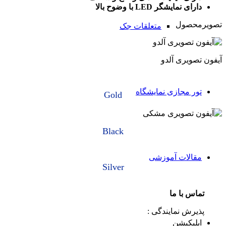
مایشگر LED با وضوح بالا
صول
متعلقات جک
یری آلدو
مجازی نمایشگاه
Gold
Black
لات آموزشی
Silver
 با ما
ش نمایندگی :
کیشن