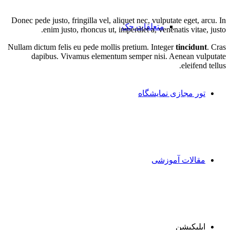
Donec pede justo, fringilla vel, aliquet nec, vulputate eget, arcu. In
متعلقات جک
enim justo, rhoncus ut, imperdiet a, venenatis vitae, justo.
Nullam dictum felis eu pede mollis pretium. Integer
tincidunt
. Cras
dapibus. Vivamus elementum semper nisi. Aenean vulputate
eleifend tellus.
تور مجازی نمایشگاه
مقالات آموزشی
اپلیکیشن