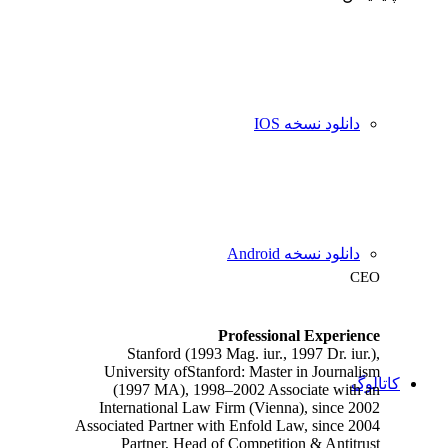
دانلود نسخه IOS
Erwin Sanson
دانلود نسخه Android
CEO
Professional Experience
Stanford (1993 Mag. iur., 1997 Dr. iur.),
University ofStanford: Master in Journalism
کاتالوگ
(1997 MA), 1998–2002 Associate with an
International Law Firm (Vienna), since 2002
Associated Partner with Enfold Law, since 2004
Partner, Head of Competition & Antitrust