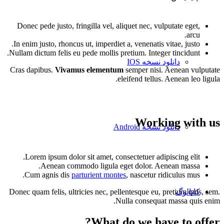
Donec pede justo, fringilla vel, aliquet nec, vulputate eget,
arcu.
In enim justo, rhoncus ut, imperdiet a, venenatis vitae, justo.
Nullam dictum felis eu pede mollis pretium. Integer tincidunt.
دانلود نسخه IOS
Cras dapibus.
Vivamus elementum
semper nisi. Aenean vulputate
eleifend tellus. Aenean leo ligula.
Working with us
دانلود نسخه Android
Lorem ipsum dolor sit amet, consectetuer adipiscing elit.
Aenean commodo ligula eget dolor. Aenean massa.
Cum agnis dis
parturient montes
, nascetur ridiculus mus.
کاتالوگ
Donec quam felis, ultricies nec, pellentesque eu, pretium quis, sem.
Nulla consequat massa quis enim.
What do we have to offer?