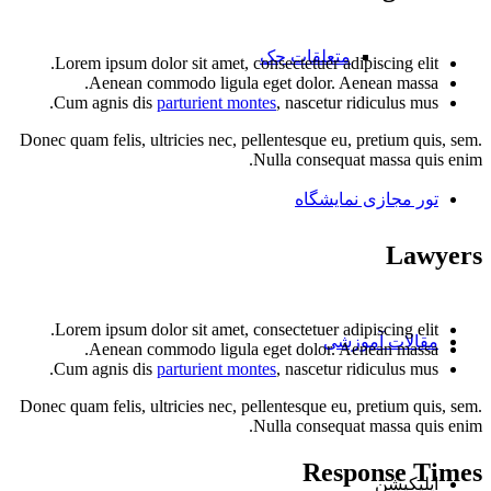
متعلقات جک
Lorem ipsum dolor sit amet, consectetuer adipiscing elit.
Aenean commodo ligula eget dolor. Aenean massa.
Cum agnis dis
parturient montes
, nascetur ridiculus mus.
Donec quam felis, ultricies nec, pellentesque eu, pretium quis, sem.
Nulla consequat massa quis enim.
تور مجازی نمایشگاه
Lawyers
Lorem ipsum dolor sit amet, consectetuer adipiscing elit.
مقالات آموزشی
Aenean commodo ligula eget dolor. Aenean massa.
Cum agnis dis
parturient montes
, nascetur ridiculus mus.
Donec quam felis, ultricies nec, pellentesque eu, pretium quis, sem.
Nulla consequat massa quis enim.
Response Times
اپلیکیشن