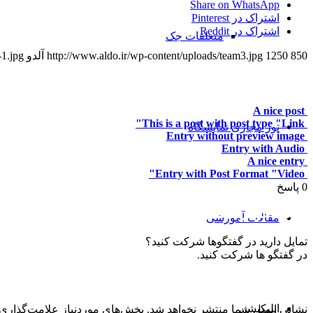
Share on WhatsApp
اشتراک در Pinterest
اشتراک در Reddit
متعلقات جک
850
1250
http://www.aldo.ir/wp-content/uploads/team3.jpg
آلدو
-1.jpg
شاید این موارد نیز مورد علاقه شما باشد
A nice post
This is a post with post type "Link"
تور مجازی نمایشگاه
Entry without preview image
Entry with Audio
A nice entry
Entry with Post Format "Video"
0
پاسخ
دیدگاه خود را ثبت کنید
مقالات آموزشی
تمایل دارید در گفتگوها شرکت کنید؟
در گفتگو ها شرکت کنید.
دیدگاهتان را بنویسید
اپلیکیشن
نشانی ایمیل شما منتشر نخواهد شد.
بخش‌های موردنیاز علامت‌گذاری 