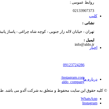
روابط عمومی :
02133907373
کلیپ
نشانی :
تهران - خیابان لاله زار جنوبی - کوچه شاه چراغی - پاساژ پان
ایمیل :
info@aldo.ir
اخبار
09123724286
instagram.com/
درباره ما
aldo_company
© کلیه حقوق این سایت محفوظ و متعلق به شرکت آلدو می باشد. طرا
WhatsApp
Instagram