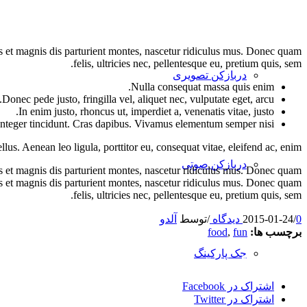
 et magnis dis parturient montes, nascetur ridiculus mus. Donec quam
felis, ultricies nec, pellentesque eu, pretium quis, sem.
دربازکن تصویری
Nulla consequat massa quis enim.
Donec pede justo, fringilla vel, aliquet nec, vulputate eget, arcu.
In enim justo, rhoncus ut, imperdiet a, venenatis vitae, justo.
Integer tincidunt. Cras dapibus. Vivamus elementum semper nisi.
lus. Aenean leo ligula, porttitor eu, consequat vitae, eleifend ac, enim.
دربازکن صوتی
 et magnis dis parturient montes, nascetur ridiculus mus. Donec quam
us et magnis dis parturient montes, nascetur ridiculus mus. Donec quam
felis, ultricies nec, pellentesque eu, pretium quis, sem.
0 دیدگاه
/
2015-01-24
/
توسط
آلدو
برچسب ها:
fun
,
food
جک پارکینگ
اشتراک این مطلب
اشتراک در Facebook
اشتراک در Twitter