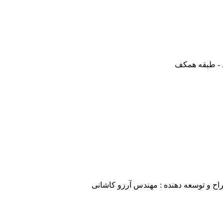
یذ - طبقه همکف
ح و توسعه دهنده : مهندس آرزو کاشانی