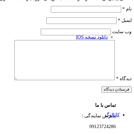
نام
*
ایمیل
*
وب‌ سایت
دانلود نسخه IOS
دانلود نسخه Android
دیدگاه
*
تماس با ما
کاتالوگ
پذیرش نمایندگی :
09123724286