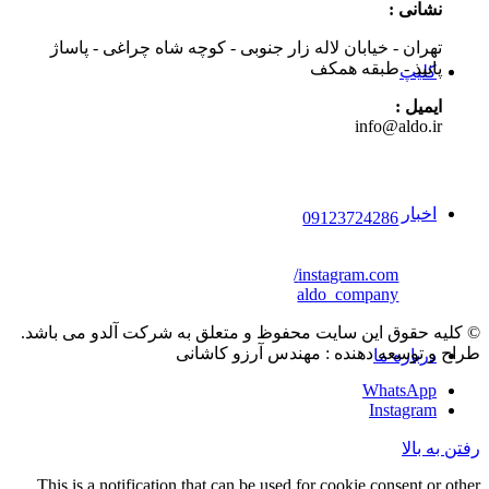
نشانی :
تهران - خیابان لاله زار جنوبی - کوچه شاه چراغی - پاساژ
پانیذ - طبقه همکف
کلیپ
ایمیل :
info@aldo.ir
اخبار
09123724286
instagram.com/
aldo_company
© کلیه حقوق این سایت محفوظ و متعلق به شرکت آلدو می باشد.
طراح و توسعه دهنده : مهندس آرزو کاشانی
درباره ما
WhatsApp
Instagram
رفتن به بالا
This is a notification that can be used for cookie consent or other